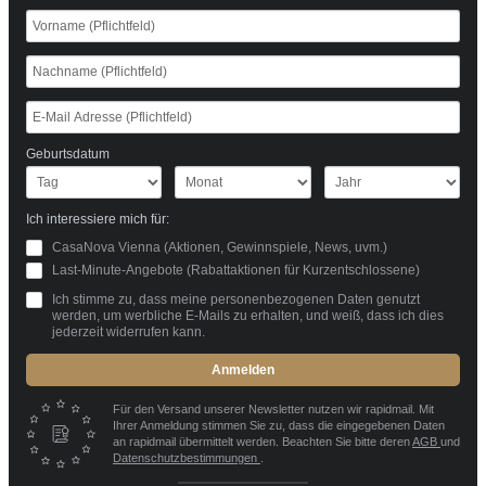
Geburtsdatum
Ich interessiere mich für:
CasaNova Vienna (Aktionen, Gewinnspiele, News, uvm.)
Last-Minute-Angebote (Rabattaktionen für Kurzentschlossene)
Ich stimme zu, dass meine personenbezogenen Daten genutzt
werden, um werbliche E-Mails zu erhalten, und weiß, dass ich dies
jederzeit widerrufen kann.
Anmelden
Für den Versand unserer Newsletter nutzen wir rapidmail. Mit
Ihrer Anmeldung stimmen Sie zu, dass die eingegebenen Daten
an rapidmail übermittelt werden. Beachten Sie bitte deren
AGB
und
Datenschutzbestimmungen
.