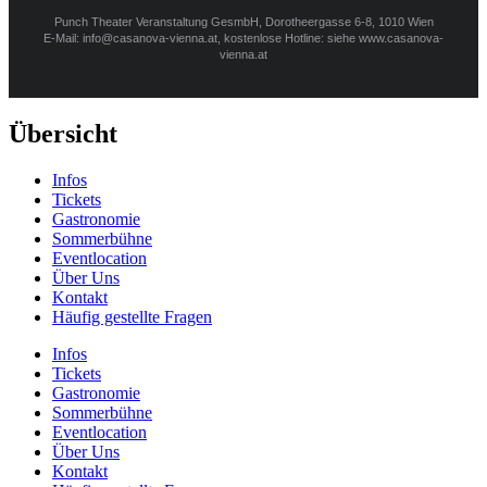
Punch Theater Veranstaltung GesmbH, Dorotheergasse 6-8, 1010 Wien
E-Mail: info@casanova-vienna.at, kostenlose Hotline: siehe www.casanova-
vienna.at
Übersicht
Infos
Tickets
Gastronomie
Sommerbühne
Eventlocation
Über Uns
Kontakt
Häufig gestellte Fragen
Infos
Tickets
Gastronomie
Sommerbühne
Eventlocation
Über Uns
Kontakt