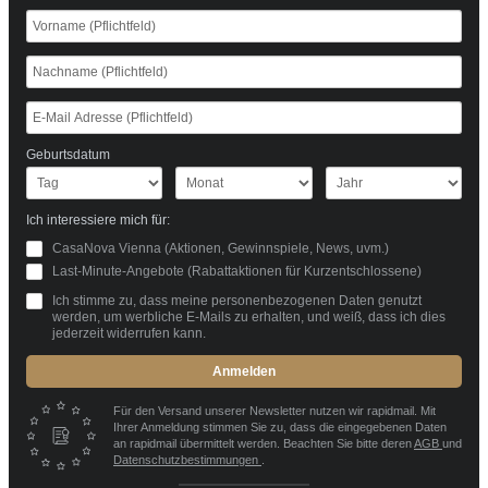
Geburtsdatum
Ich interessiere mich für:
CasaNova Vienna (Aktionen, Gewinnspiele, News, uvm.)
Last-Minute-Angebote (Rabattaktionen für Kurzentschlossene)
Ich stimme zu, dass meine personenbezogenen Daten genutzt
werden, um werbliche E-Mails zu erhalten, und weiß, dass ich dies
jederzeit widerrufen kann.
Anmelden
Für den Versand unserer Newsletter nutzen wir rapidmail. Mit
Ihrer Anmeldung stimmen Sie zu, dass die eingegebenen Daten
an rapidmail übermittelt werden. Beachten Sie bitte deren
AGB
und
Datenschutzbestimmungen
.