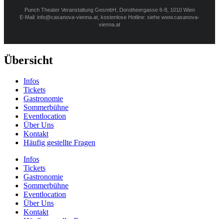
Punch Theater Veranstaltung GesmbH, Dorotheergasse 6-8, 1010 Wien
E-Mail: info@casanova-vienna.at, kostenlose Hotline: siehe www.casanova-
vienna.at
Übersicht
Infos
Tickets
Gastronomie
Sommerbühne
Eventlocation
Über Uns
Kontakt
Häufig gestellte Fragen
Infos
Tickets
Gastronomie
Sommerbühne
Eventlocation
Über Uns
Kontakt