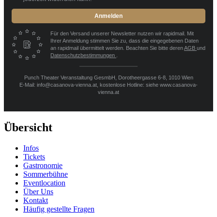
Anmelden
Für den Versand unserer Newsletter nutzen wir rapidmail. Mit
Ihrer Anmeldung stimmen Sie zu, dass die eingegebenen Daten
an rapidmail übermittelt werden. Beachten Sie bitte deren
AGB
und
Datenschutzbestimmungen
.
Punch Theater Veranstaltung GesmbH, Dorotheergasse 6-8, 1010 Wien
E-Mail: info@casanova-vienna.at, kostenlose Hotline: siehe www.casanova-
vienna.at
Übersicht
Infos
Tickets
Gastronomie
Sommerbühne
Eventlocation
Über Uns
Kontakt
Häufig gestellte Fragen