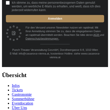
Ich stimme zu, dass meine personenbezogenen Daten genutzt
werden, um werbliche E-Mails zu erhalten, und weiß, dass ich dies
jederzeit widerrufen kann.
Anmelden
Für den Versand unserer Newsletter nutzen wir rapidmail. Mit
Ihrer Anmeldung stimmen Sie zu, dass die eingegebenen Daten
an rapidmail übermittelt werden. Beachten Sie bitte deren
AGB
und
Datenschutzbestimmungen
.
Punch Theater Veranstaltung GesmbH, Dorotheergasse 6-8, 1010 Wien
E-Mail: info@casanova-vienna.at, kostenlose Hotline: siehe www.casanova-
vienna.at
Übersicht
Infos
Tickets
Gastronomie
Sommerbühne
Eventlocation
Über Uns