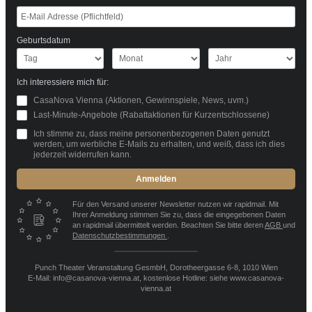
Geburtsdatum
Ich interessiere mich für:
CasaNova Vienna (Aktionen, Gewinnspiele, News, uvm.)
Last-Minute-Angebote (Rabattaktionen für Kurzentschlossene)
Ich stimme zu, dass meine personenbezogenen Daten genutzt
werden, um werbliche E-Mails zu erhalten, und weiß, dass ich dies
jederzeit widerrufen kann.
Anmelden
Für den Versand unserer Newsletter nutzen wir rapidmail. Mit
Ihrer Anmeldung stimmen Sie zu, dass die eingegebenen Daten
an rapidmail übermittelt werden. Beachten Sie bitte deren
AGB
und
Datenschutzbestimmungen
.
Punch Theater Veranstaltung GesmbH, Dorotheergasse 6-8, 1010 Wien
E-Mail: info@casanova-vienna.at, kostenlose Hotline: siehe www.casanova-
vienna.at