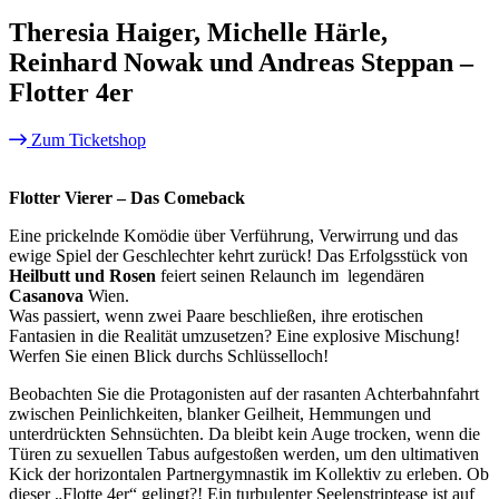
Theresia Haiger, Michelle Härle,
Reinhard Nowak und Andreas Steppan –
Flotter 4er
Zum Ticketshop
Flotter Vierer – Das Comeback
Eine prickelnde Komödie über Verführung, Verwirrung und das
ewige Spiel der Geschlechter kehrt zurück! Das Erfolgsstück von
Heilbutt und Rosen
feiert seinen Relaunch im legendären
Casanova
Wien.
Was passiert, wenn zwei Paare beschließen, ihre erotischen
Fantasien in die Realität umzusetzen? Eine explosive Mischung!
Werfen Sie einen Blick durchs Schlüsselloch!
Beobachten Sie die Protagonisten auf der rasanten Achterbahnfahrt
zwischen Peinlichkeiten, blanker Geilheit, Hemmungen und
unterdrückten Sehnsüchten. Da bleibt kein Auge trocken, wenn die
Türen zu sexuellen Tabus aufgestoßen werden, um den ultimativen
Kick der horizontalen Partnergymnastik im Kollektiv zu erleben. Ob
dieser „Flotte 4er“ gelingt?! Ein turbulenter Seelenstriptease ist auf