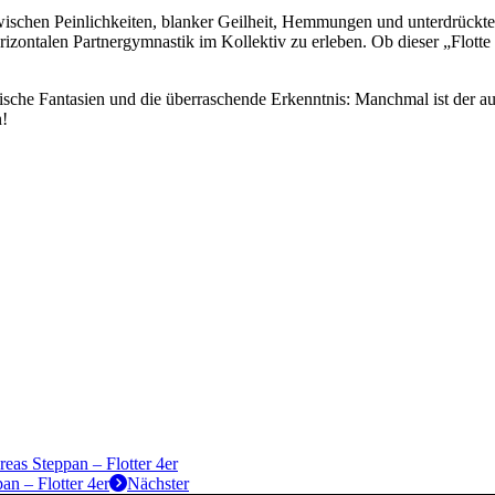
zwischen Peinlichkeiten, blanker Geilheit, Hemmungen und unterdrückt
ontalen Partnergymnastik im Kollektiv zu erleben. Ob dieser „Flotte 4er
che Fantasien und die überraschende Erkenntnis: Manchmal ist der auf
n!
eas Steppan – Flotter 4er
n – Flotter 4er
Nächster