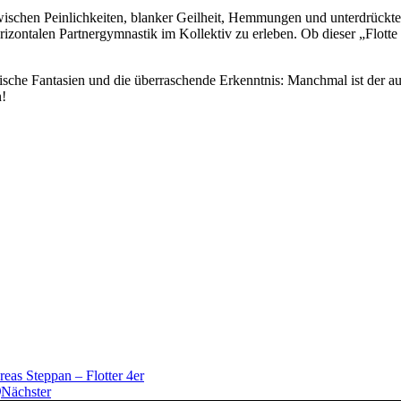
zwischen Peinlichkeiten, blanker Geilheit, Hemmungen und unterdrückt
ontalen Partnergymnastik im Kollektiv zu erleben. Ob dieser „Flotte 4er
che Fantasien und die überraschende Erkenntnis: Manchmal ist der auf
n!
eas Steppan – Flotter 4er
Nächster