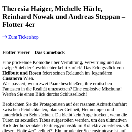
Theresia Haiger, Michelle Härle,
Reinhard Nowak und Andreas Steppan –
Flotter 4er
Zum Ticketshop
Flotter Vierer – Das Comeback
Eine prickelnde Komödie über Verführung, Verwirrung und das
ewige Spiel der Geschlechter kehrt zurück! Das Erfolgsstück von
Heilbutt und Rosen
feiert seinen Relaunch im legendären
Casanova
Wien.
Was passiert, wenn zwei Paare beschließen, ihre erotischen
Fantasien in die Realität umzusetzen? Eine explosive Mischung!
Werfen Sie einen Blick durchs Schlüsselloch!
Beobachten Sie die Protagonisten auf der rasanten Achterbahnfahrt
zwischen Peinlichkeiten, blanker Geilheit, Hemmungen und
unterdrückten Sehnsüchten. Da bleibt kein Auge trocken, wenn die
Türen zu sexuellen Tabus aufgestoßen werden, um den ultimativen
Kick der horizontalen Partnergymnastik im Kollektiv zu erleben. Ob
dieser „Flotte 4er“ gelingt?! Ein turbulenter Seelenstriptease ist auf