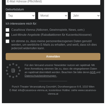
Geburtsdatum
Ich interessiere mich für:
CasaNova Vienna (Aktionen, Gewinnspiele, News, uvm.)
Last-Minute-Angebote (Rabattaktionen für Kurzentschlossene)
Ich stimme zu, dass meine personenbezogenen Daten genutzt
werden, um werbliche E-Mails zu erhalten, und weiß, dass ich dies
jederzeit widerrufen kann.
Anmelden
Für den Versand unserer Newsletter nutzen wir rapidmail. Mit
Ihrer Anmeldung stimmen Sie zu, dass die eingegebenen Daten
an rapidmail übermittelt werden. Beachten Sie bitte deren
AGB
und
Datenschutzbestimmungen
.
Punch Theater Veranstaltung GesmbH, Dorotheergasse 6-8, 1010 Wien
E-Mail: info@casanova-vienna.at, kostenlose Hotline: siehe www.casanova-
vienna.at