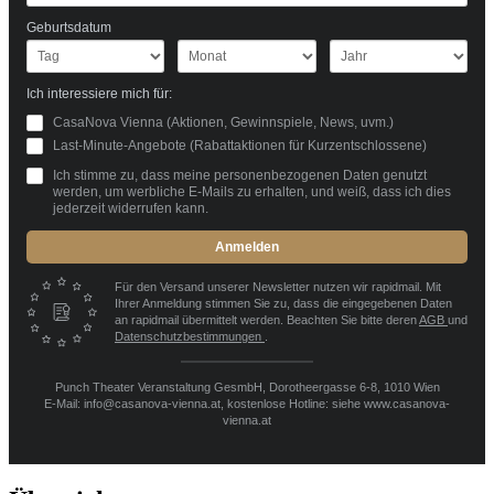
Geburtsdatum
Ich interessiere mich für:
CasaNova Vienna (Aktionen, Gewinnspiele, News, uvm.)
Last-Minute-Angebote (Rabattaktionen für Kurzentschlossene)
Ich stimme zu, dass meine personenbezogenen Daten genutzt
werden, um werbliche E-Mails zu erhalten, und weiß, dass ich dies
jederzeit widerrufen kann.
Anmelden
Für den Versand unserer Newsletter nutzen wir rapidmail. Mit
Ihrer Anmeldung stimmen Sie zu, dass die eingegebenen Daten
an rapidmail übermittelt werden. Beachten Sie bitte deren
AGB
und
Datenschutzbestimmungen
.
Punch Theater Veranstaltung GesmbH, Dorotheergasse 6-8, 1010 Wien
E-Mail: info@casanova-vienna.at, kostenlose Hotline: siehe www.casanova-
vienna.at