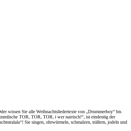
 Oder wissen Sie alle Weihnachtsliedertexte von „Drummerboy“ bis
s himmlische TOR, TOR, TOR, i wer narrisch!“, ist eindeutig der
tstralala“! Sie singen, ohrwürmeln, schmalzen, trällern, jodeln und