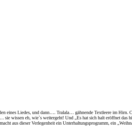
Zeilen eines Liedes, und dann…. Tralala… gähnende Textleere im Hirn.
t“…. sie wissen eh, wie`s weitergeht! Und „Es hat sich halt eröffnet da
cht aus dieser Verlegenheit ein Unterhaltungsprogramm, ein „Weihnach