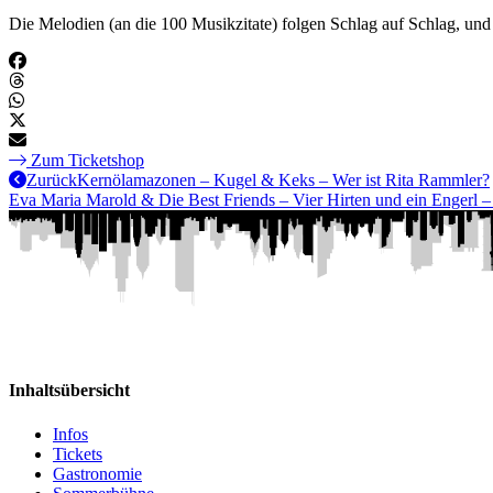
Die Melodien (an die 100 Musikzitate) folgen Schlag auf Schlag, und 
Zum Ticketshop
Zurück
Kernölamazonen – Kugel & Keks – Wer ist Rita Rammler?
Eva Maria Marold & Die Best Friends – Vier Hirten und ein Engerl
Inhaltsübersicht
Infos
Tickets
Gastronomie