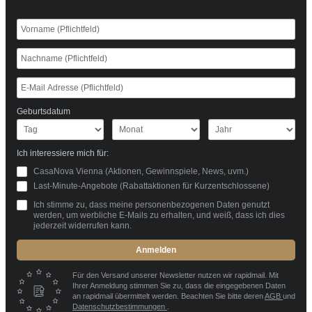
Geburtsdatum
Ich interessiere mich für:
CasaNova Vienna (Aktionen, Gewinnspiele, News, uvm.)
Last-Minute-Angebote (Rabattaktionen für Kurzentschlossene)
Ich stimme zu, dass meine personenbezogenen Daten genutzt
werden, um werbliche E-Mails zu erhalten, und weiß, dass ich dies
jederzeit widerrufen kann.
Anmelden
Für den Versand unserer Newsletter nutzen wir rapidmail. Mit
Ihrer Anmeldung stimmen Sie zu, dass die eingegebenen Daten
an rapidmail übermittelt werden. Beachten Sie bitte deren
AGB
und
Datenschutzbestimmungen
.