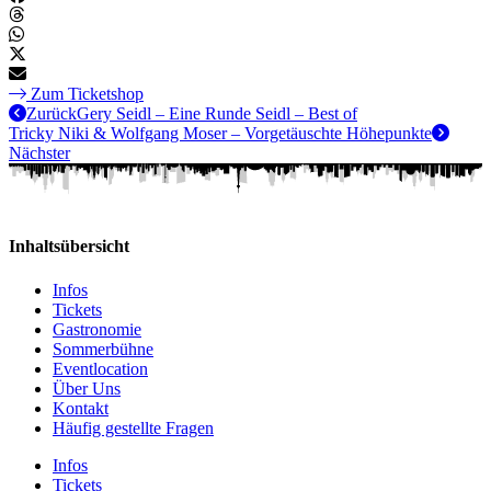
Zum Ticketshop
Zurück
Gery Seidl – Eine Runde Seidl – Best of
Tricky Niki & Wolfgang Moser – Vorgetäuschte Höhepunkte
Nächster
Inhaltsübersicht
Infos
Tickets
Gastronomie
Sommerbühne
Eventlocation
Über Uns
Kontakt
Häufig gestellte Fragen
Infos
Tickets