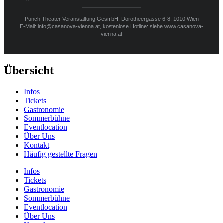
Punch Theater Veranstaltung GesmbH, Dorotheergasse 6-8, 1010 Wien
E-Mail: info@casanova-vienna.at, kostenlose Hotline: siehe www.casanova-
vienna.at
Übersicht
Infos
Tickets
Gastronomie
Sommerbühne
Eventlocation
Über Uns
Kontakt
Häufig gestellte Fragen
Infos
Tickets
Gastronomie
Sommerbühne
Eventlocation
Über Uns