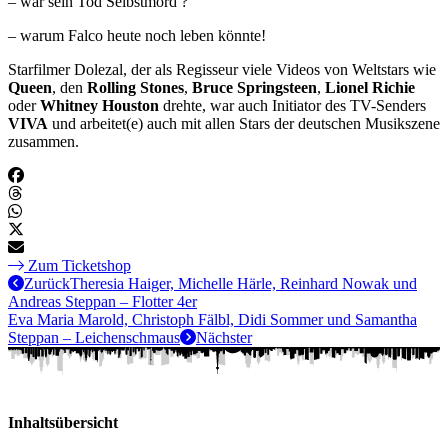
– war sein Tod Selbstmord ?
– warum Falco heute noch leben könnte!
Starfilmer Dolezal, der als Regisseur viele Videos von Weltstars wie
Queen
, den
Rolling Stones
,
Bruce Springsteen
,
Lionel Richie
oder
Whitney Houston
drehte, war auch Initiator des TV-Senders
VIVA
und arbeitet(e) auch mit allen Stars der deutschen Musikszene
zusammen.
Zum Ticketshop
Zurück
Theresia Haiger, Michelle Härle, Reinhard Nowak und
Andreas Steppan – Flotter 4er
Eva Maria Marold, Christoph Fälbl, Didi Sommer und Samantha
Steppan – Leichenschmaus
Nächster
Inhaltsübersicht