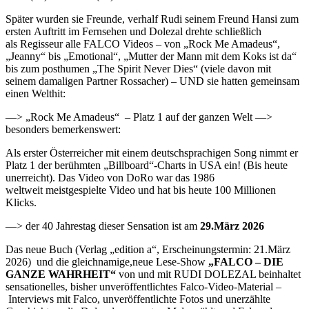
Später wurden sie Freunde, verhalf Rudi seinem Freund Hansi zum
ersten Auftritt im Fernsehen und Dolezal drehte schließlich
als Regisseur alle FALCO Videos – von „Rock Me Amadeus“,
„Jeanny“ bis „Emotional“, „Mutter der Mann mit dem Koks ist da“
bis zum posthumen „The Spirit Never Dies“ (viele davon mit
seinem damaligen Partner Rossacher) – UND sie hatten gemeinsam
einen Welthit:
—> „Rock Me Amadeus“ – Platz 1 auf der ganzen Welt —>
besonders bemerkenswert:
Als erster Österreicher mit einem deutschsprachigen Song nimmt er
Platz 1 der berühmten „Billboard“-Charts in USA ein! (Bis heute
unerreicht). Das Video von DoRo war das 1986
weltweit meistgespielte Video und hat bis heute 100 Millionen
Klicks.
—> der 40 Jahrestag dieser Sensation ist am
29.März 2026
Das neue Buch (Verlag „edition a“, Erscheinungstermin: 21.März
2026) und die gleichnamige,neue Lese-Show
„FALCO – DIE
GANZE WAHRHEIT“
von und mit RUDI DOLEZAL beinhaltet
sensationelles, bisher unveröffentlichtes Falco-Video-Material –
Interviews mit Falco, unveröffentlichte Fotos und unerzählte