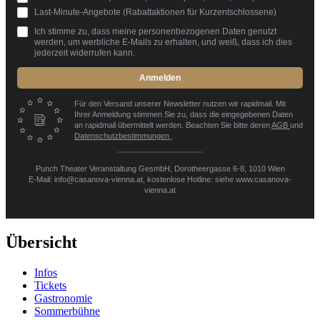
Last-Minute-Angebote (Rabattaktionen für Kurzentschlossene)
Ich stimme zu, dass meine personenbezogenen Daten genutzt
werden, um werbliche E-Mails zu erhalten, und weiß, dass ich dies
jederzeit widerrufen kann.
Anmelden
Für den Versand unserer Newsletter nutzen wir rapidmail. Mit
Ihrer Anmeldung stimmen Sie zu, dass die eingegebenen Daten
an rapidmail übermittelt werden. Beachten Sie bitte deren
AGB
und
Datenschutzbestimmungen
.
Punch Theater Veranstaltung GesmbH, Dorotheergasse 6-8, 1010 Wien
E-Mail: info@casanova-vienna.at, kostenlose Hotline: siehe www.casanova-
vienna.at
Übersicht
Infos
Tickets
Gastronomie
Sommerbühne