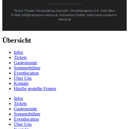
Punch Theater Veranstaltung GesmbH, Dorotheergasse 6-8, 1010 Wien
E-Mail: info@casanova-vienna.at, kostenlose Hotline: siehe www.casanova-
vienna.at
Übersicht
Infos
Tickets
Gastronomie
Sommerbühne
Eventlocation
Über Uns
Kontakt
Häufig gestellte Fragen
Infos
Tickets
Gastronomie
Sommerbühne
Eventlocation
Über Uns