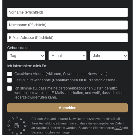
Geburtsdatum
Ich interessiere mich für:
CasaNova Vienna (Aktionen, Gewinnspiele, News, uvm.)
Last-Minute-Angebote (Rabattaktionen für Kurzentschlossene)
Ich stimme zu, dass meine personenbezogenen Daten genutzt
werden, um werbliche E-Mails zu erhalten, und weiß, dass ich dies
jederzeit widerrufen kann.
Anmelden
Für den Versand unserer Newsletter nutzen wir rapidmail. Mit
Ihrer Anmeldung stimmen Sie zu, dass die eingegebenen Daten
an rapidmail übermittelt werden. Beachten Sie bitte deren
AGB
und
Datenschutzbestimmungen
.