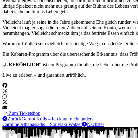
Reinhard Nowak hat entschieden, ab sofort nur mehr urfröhlich zu sein
übrige Spielzeit nicht mehr nur grantig auf der Bühne des Lebens ver
dabei lächelnd durchs Leben geht.
Vielleicht läuft ja seine in die Jahre gekommene Ehe gleich runder, we
Vielleicht mag er sogar die roten Zahlen auf seinem Konto, wenn er urf
herumhängen. Vielleicht schmeckt ihm ja das fettfreie Essen einfach k
Warum urfröhlich sein vielleicht der richtige Weg in das letzte Drittel 
Ein Kabarett-Programm über die überraschende Erkenntnis, dass Fröh
„URFRÖHLICH“
ist ein Programm für alle, die lieber über die Pro
Live zu erleben – und garantiert urfröhlich.
Zum Ticketshop
Zurück
Gernot Kulis – Ich kann nicht anders
Caroline Athanasiadis – Souvlaki Walzer
Nächster