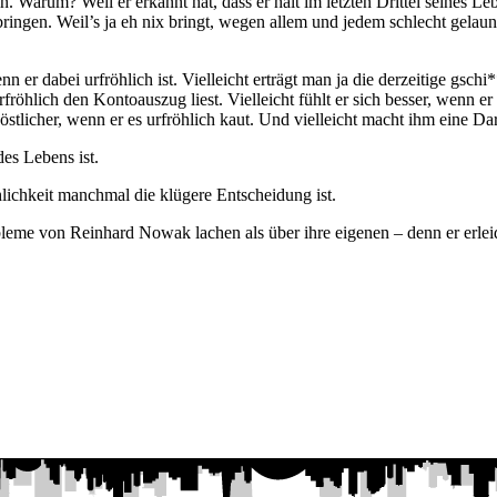
. Warum? Weil er erkannt hat, dass er halt im letzten Drittel seines L
bringen. Weil’s ja eh nix bringt, wegen allem und jedem schlecht gelau
nn er dabei urfröhlich ist. Vielleicht erträgt man ja die derzeitige gsc
röhlich den Kontoauszug liest. Vielleicht fühlt er sich besser, wenn er
östlicher, wenn er es urfröhlich kaut. Und vielleicht macht ihm eine D
des Lebens ist.
lichkeit manchmal die klügere Entscheidung ist.
bleme von Reinhard Nowak lachen als über ihre eigenen – denn er erleidet 