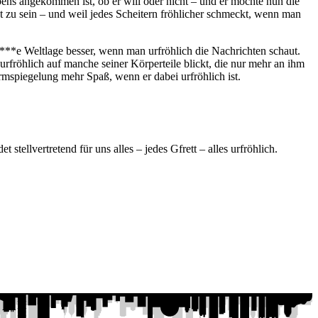
ebens angekommen ist, ob er will oder nicht – und er möchte nun die
nt zu sein – und weil jedes Scheitern fröhlicher schmeckt, wenn man
hi****e Weltlage besser, wenn man urfröhlich die Nachrichten schaut.
 urfröhlich auf manche seiner Körperteile blickt, die nur mehr an ihm
armspiegelung mehr Spaß, wenn er dabei urfröhlich ist.
stellvertretend für uns alles – jedes Gfrett – alles urfröhlich.