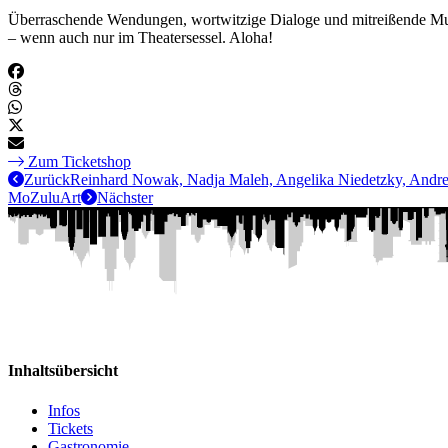
Überraschende Wendungen, wortwitzige Dialoge und mitreißende Musik 
– wenn auch nur im Theatersessel. Aloha!
Zum Ticketshop
Zurück
Reinhard Nowak, Nadja Maleh, Angelika Niedetzky, Andre
MoZuluArt
Nächster
Inhaltsübersicht
Infos
Tickets
Gastronomie