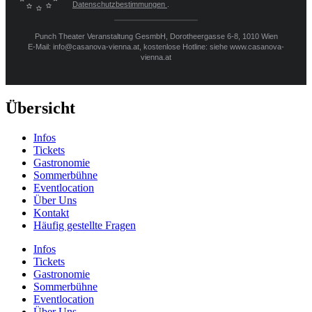
Datenschutzbestimmungen
.
Punch Theater Veranstaltung GesmbH, Dorotheergasse 6-8, 1010 Wien
E-Mail: info@casanova-vienna.at, kostenlose Hotline: siehe www.casanova-
vienna.at
Übersicht
Infos
Tickets
Gastronomie
Sommerbühne
Eventlocation
Über Uns
Kontakt
Häufig gestellte Fragen
Infos
Tickets
Gastronomie
Sommerbühne
Eventlocation
Über Uns