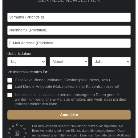
DER NEUE NEWSLETTER
Geburtsdatum
Ich interessiere mich für:
CasaNova Vienna (Aktionen, Gewinnspiele, News, uvm.)
Last-Minute-Angebote (Rabattaktionen für Kurzentschlossene)
Ich stimme zu, dass meine personenbezogenen Daten genutzt
werden, um werbliche E-Mails zu erhalten, und weiß, dass ich dies
jederzeit widerrufen kann.
Anmelden
Für den Versand unserer Newsletter nutzen wir rapidmail. Mit
Ihrer Anmeldung stimmen Sie zu, dass die eingegebenen Daten
an rapidmail übermittelt werden. Beachten Sie bitte deren
AGB
und