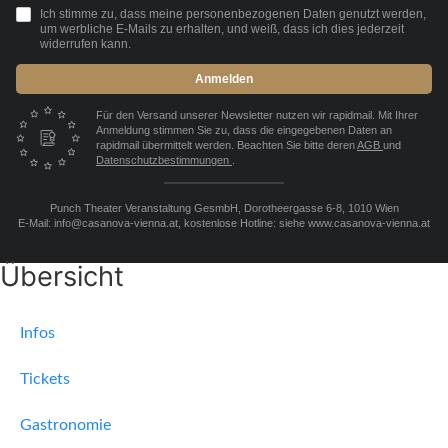
Ich stimme zu, dass meine personenbezogenen Daten genutzt werden,
um werbliche E-Mails zu erhalten, und weiß, dass ich dies jederzeit
widerrufen kann.
Anmelden
Für den Versand unserer Newsletter nutzen wir rapidmail. Mit Ihrer
Anmeldung stimmen Sie zu, dass die eingegebenen Daten an
rapidmail übermittelt werden. Beachten Sie bitte deren
AGB
und
Datenschutzbestimmungen
.
Punch Theater Veranstaltung GesmbH, Dorotheergasse 6-8, 1010 Wien
E-Mail: info@casanova-vienna.at, kostenlose Hotline: siehe www.casanova-vienna.at
Übersicht
Infos
Tickets
Gastronomie