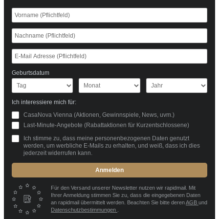
Geburtsdatum
Ich interessiere mich für:
CasaNova Vienna (Aktionen, Gewinnspiele, News, uvm.)
Last-Minute-Angebote (Rabattaktionen für Kurzentschlossene)
Ich stimme zu, dass meine personenbezogenen Daten genutzt
werden, um werbliche E-Mails zu erhalten, und weiß, dass ich dies
jederzeit widerrufen kann.
Anmelden
Für den Versand unserer Newsletter nutzen wir rapidmail. Mit
Ihrer Anmeldung stimmen Sie zu, dass die eingegebenen Daten
an rapidmail übermittelt werden. Beachten Sie bitte deren
AGB
und
Datenschutzbestimmungen
.