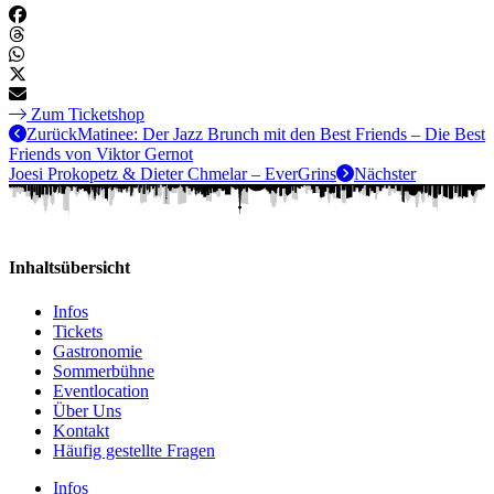
Zum Ticketshop
Zurück
Matinee: Der Jazz Brunch mit den Best Friends – Die Best
Friends von Viktor Gernot
Joesi Prokopetz & Dieter Chmelar – EverGrins
Nächster
Inhaltsübersicht
Infos
Tickets
Gastronomie
Sommerbühne
Eventlocation
Über Uns
Kontakt
Häufig gestellte Fragen
Infos