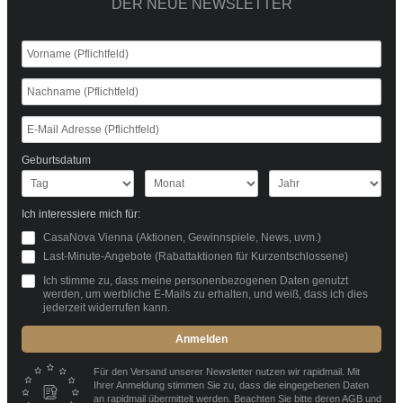
DER NEUE NEWSLETTER
Geburtsdatum
Ich interessiere mich für:
CasaNova Vienna (Aktionen, Gewinnspiele, News, uvm.)
Last-Minute-Angebote (Rabattaktionen für Kurzentschlossene)
Ich stimme zu, dass meine personenbezogenen Daten genutzt
werden, um werbliche E-Mails zu erhalten, und weiß, dass ich dies
jederzeit widerrufen kann.
Anmelden
Für den Versand unserer Newsletter nutzen wir rapidmail. Mit
Ihrer Anmeldung stimmen Sie zu, dass die eingegebenen Daten
an rapidmail übermittelt werden. Beachten Sie bitte deren
AGB
und