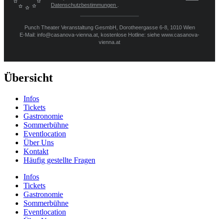
Datenschutzbestimmungen
.
Punch Theater Veranstaltung GesmbH, Dorotheergasse 6-8, 1010 Wien
E-Mail: info@casanova-vienna.at, kostenlose Hotline: siehe www.casanova-
vienna.at
Übersicht
Infos
Tickets
Gastronomie
Sommerbühne
Eventlocation
Über Uns
Kontakt
Häufig gestellte Fragen
Infos
Tickets
Gastronomie
Sommerbühne
Eventlocation