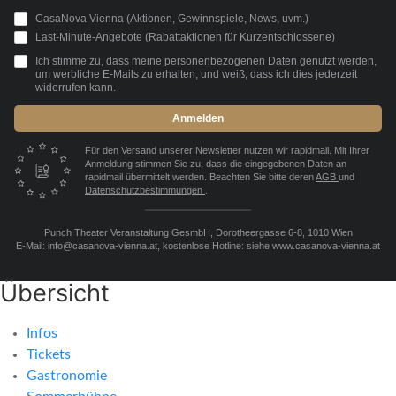
CasaNova Vienna (Aktionen, Gewinnspiele, News, uvm.)
Last-Minute-Angebote (Rabattaktionen für Kurzentschlossene)
Ich stimme zu, dass meine personenbezogenen Daten genutzt werden,
um werbliche E-Mails zu erhalten, und weiß, dass ich dies jederzeit
widerrufen kann.
Anmelden
Für den Versand unserer Newsletter nutzen wir rapidmail. Mit Ihrer
Anmeldung stimmen Sie zu, dass die eingegebenen Daten an
rapidmail übermittelt werden. Beachten Sie bitte deren
AGB
und
Datenschutzbestimmungen
.
Punch Theater Veranstaltung GesmbH, Dorotheergasse 6-8, 1010 Wien
E-Mail: info@casanova-vienna.at, kostenlose Hotline: siehe www.casanova-vienna.at
Übersicht
Infos
Tickets
Gastronomie