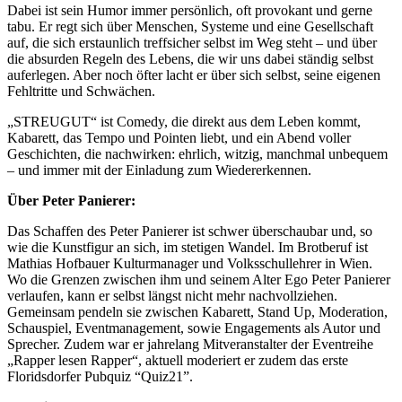
Dabei ist sein Humor immer persönlich, oft provokant und gerne
tabu. Er regt sich über Menschen, Systeme und eine Gesellschaft
auf, die sich erstaunlich treffsicher selbst im Weg steht – und über
die absurden Regeln des Lebens, die wir uns dabei ständig selbst
auferlegen. Aber noch öfter lacht er über sich selbst, seine eigenen
Fehltritte und Schwächen.
„STREUGUT“ ist Comedy, die direkt aus dem Leben kommt,
Kabarett, das Tempo und Pointen liebt, und ein Abend voller
Geschichten, die nachwirken: ehrlich, witzig, manchmal unbequem
– und immer mit der Einladung zum Wiedererkennen.
Über Peter Panierer:
Das Schaffen des Peter Panierer ist schwer überschaubar und, so
wie die Kunstfigur an sich, im stetigen Wandel. Im Brotberuf ist
Mathias Hofbauer Kulturmanager und Volksschullehrer in Wien.
Wo die Grenzen zwischen ihm und seinem Alter Ego Peter Panierer
verlaufen, kann er selbst längst nicht mehr nachvollziehen.
Gemeinsam pendeln sie zwischen Kabarett, Stand Up, Moderation,
Schauspiel, Eventmanagement, sowie Engagements als Autor und
Sprecher. Zudem war er jahrelang Mitveranstalter der Eventreihe
„Rapper lesen Rapper“, aktuell moderiert er zudem das erste
Floridsdorfer Pubquiz “Quiz21”.