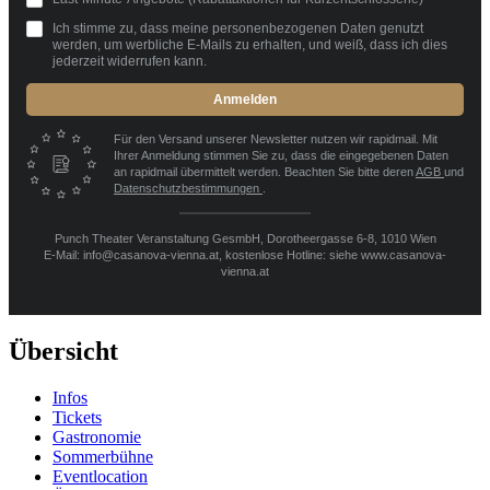
Ich stimme zu, dass meine personenbezogenen Daten genutzt
werden, um werbliche E-Mails zu erhalten, und weiß, dass ich dies
jederzeit widerrufen kann.
Anmelden
Für den Versand unserer Newsletter nutzen wir rapidmail. Mit
Ihrer Anmeldung stimmen Sie zu, dass die eingegebenen Daten
an rapidmail übermittelt werden. Beachten Sie bitte deren
AGB
und
Datenschutzbestimmungen
.
Punch Theater Veranstaltung GesmbH, Dorotheergasse 6-8, 1010 Wien
E-Mail: info@casanova-vienna.at, kostenlose Hotline: siehe www.casanova-
vienna.at
Übersicht
Infos
Tickets
Gastronomie
Sommerbühne
Eventlocation