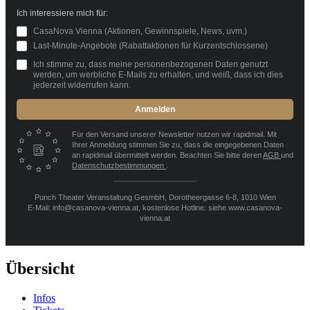
Ich interessiere mich für:
CasaNova Vienna (Aktionen, Gewinnspiele, News, uvm.)
Last-Minute-Angebote (Rabattaktionen für Kurzentschlossene)
Ich stimme zu, dass meine personenbezogenen Daten genutzt
werden, um werbliche E-Mails zu erhalten, und weiß, dass ich dies
jederzeit widerrufen kann.
Anmelden
Für den Versand unserer Newsletter nutzen wir rapidmail. Mit
Ihrer Anmeldung stimmen Sie zu, dass die eingegebenen Daten
an rapidmail übermittelt werden. Beachten Sie bitte deren
AGB
und
Datenschutzbestimmungen
.
Punch Theater Veranstaltung GesmbH, Dorotheergasse 6-8, 1010 Wien
E-Mail: info@casanova-vienna.at, kostenlose Hotline: siehe www.casanova-
vienna.at
Übersicht
Infos