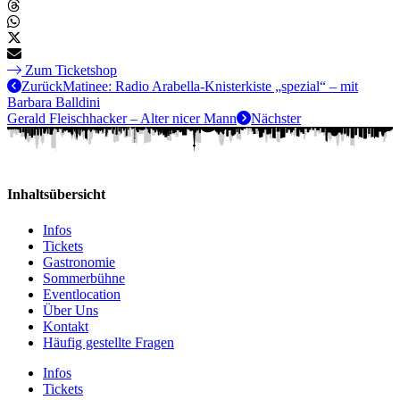
Zum Ticketshop
Zurück
Matinee: Radio Arabella-Knisterkiste „spezial“ – mit
Barbara Balldini
Gerald Fleischhacker – Alter nicer Mann
Nächster
Inhaltsübersicht
Infos
Tickets
Gastronomie
Sommerbühne
Eventlocation
Über Uns
Kontakt
Häufig gestellte Fragen
Infos
Tickets