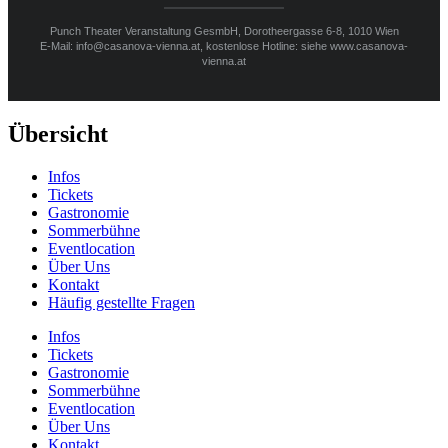
Punch Theater Veranstaltung GesmbH, Dorotheergasse 6-8, 1010 Wien
E-Mail: info@casanova-vienna.at, kostenlose Hotline: siehe www.casanova-
vienna.at
Übersicht
Infos
Tickets
Gastronomie
Sommerbühne
Eventlocation
Über Uns
Kontakt
Häufig gestellte Fragen
Infos
Tickets
Gastronomie
Sommerbühne
Eventlocation
Über Uns
Kontakt