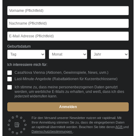
Geburtsdatum
Ich interessiere mich für:
CasaNova Vienna (Aktionen, Gewinnspiele, News, uvm.)
Last-Minute-Angebote (Rabattaktionen für Kurzentschlossene)
Ich stimme zu, dass meine personenbezogenen Daten genutzt
werden, um werbliche E-Mails zu erhalten, und weiß, dass ich dies
jederzeit widerrufen kann.
Anmelden
Für den Versand unserer Newsletter nutzen wir rapidmail. Mit
Ihrer Anmeldung stimmen Sie zu, dass die eingegebenen Daten
an rapidmail übermittelt werden. Beachten Sie bitte deren
AGB
und
Datenschutzbestimmungen
.