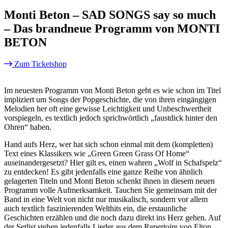
Monti Beton – SAD SONGS say so much
– Das brandneue Programm von MONTI
BETON
Zum Ticketshop
Im neuesten Programm von Monti Beton geht es wie schon im Titel
impliziert um Songs der Popgeschichte, die von ihren eingängigen
Melodien her oft eine gewisse Leichtigkeit und Unbeschwertheit
vorspiegeln, es textlich jedoch sprichwörtlich „faustdick hinter den
Ohren“ haben.
Hand aufs Herz, wer hat sich schon einmal mit dem (kompletten)
Text eines Klassikers wie „Green Green Grass Of Home“
auseinandergesetzt? Hier gilt es, einen wahren „Wolf in Schafspelz“
zu entdecken! Es gibt jedenfalls eine ganze Reihe von ähnlich
gelagerten Titeln und Monti Beton schenkt ihnen in diesem neuen
Programm volle Aufmerksamkeit. Tauchen Sie gemeinsam mit der
Band in eine Welt von nicht nur musikalisch, sondern vor allem
auch textlich faszinierenden Welthits ein, die erstaunliche
Geschichten erzählen und die noch dazu direkt ins Herz gehen. Auf
der Setlist stehen jedenfalls Lieder aus dem Repertoire von Elton