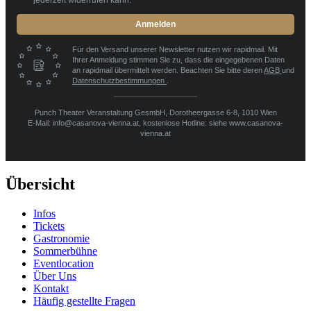
Anmelden
Für den Versand unserer Newsletter nutzen wir rapidmail. Mit
Ihrer Anmeldung stimmen Sie zu, dass die eingegebenen Daten
an rapidmail übermittelt werden. Beachten Sie bitte deren
AGB
und
Datenschutzbestimmungen
.
Punch Theater Veranstaltung GesmbH, Dorotheergasse 6-8, 1010 Wien
E-Mail: info@casanova-vienna.at, kostenlose Hotline: siehe www.casanova-
vienna.at
Übersicht
Infos
Tickets
Gastronomie
Sommerbühne
Eventlocation
Über Uns
Kontakt
Häufig gestellte Fragen