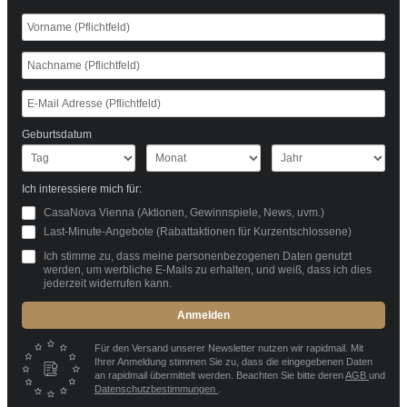
Geburtsdatum
Ich interessiere mich für:
CasaNova Vienna (Aktionen, Gewinnspiele, News, uvm.)
Last-Minute-Angebote (Rabattaktionen für Kurzentschlossene)
Ich stimme zu, dass meine personenbezogenen Daten genutzt
werden, um werbliche E-Mails zu erhalten, und weiß, dass ich dies
jederzeit widerrufen kann.
Anmelden
Für den Versand unserer Newsletter nutzen wir rapidmail. Mit
Ihrer Anmeldung stimmen Sie zu, dass die eingegebenen Daten
an rapidmail übermittelt werden. Beachten Sie bitte deren
AGB
und
Datenschutzbestimmungen
.