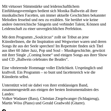
Mit virtuoser Stimmstärke und leidenschaftlichem
Einfühlungsvermögen bedient sich Monika Ballwein all ihrer
musikalischen Facetten, um immer aktuelle Geschichten bekannter
Melodien fesselnd und neu zu erzählen. Sie berührt wie keine
andere österreichische Sängerin und verbindet Talent, Können und
Leidenschaft zu einer unvergleichlichen Perfektion.
Mit dem Programm „Soulcircus“ zollt sie Tribut an jene
KünstlerInnen, die ihr Inspiration und Wegweiser waren und deren
Songs ihr aus der Seele sprechen! Im Repertoire finden sich Titel
aus über 60 Jahre Jazz, Pop und Soul – Musikgeschichte, gewürzt
mit ihrer Single „Coming home“ und einigen Songs aus ihrer Show
und CD „Ballwein celebrates the Beatles“.
Eine vibrierende Hommage voller Ehrlichkeit. Ursprünglich und
kraftvoll. Ein Programm – so bunt und facettenreich wie die
Künstlerin selbst.
Unterstützt wird sie dabei von ihrer erstklassigen Band,
zusammengestellt aus einigen der besten Instrumentalisten des
Landes:
Volker Wadauer (Bass), Christian Ziegelwanger (Schlagzeug),
Martin Wöss (Piano) und Gerald Gradwohl (Gitarre).