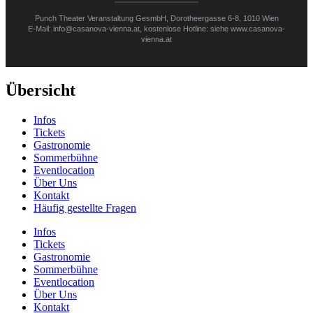
Punch Theater Veranstaltung GesmbH, Dorotheergasse 6-8, 1010 Wien
E-Mail: info@casanova-vienna.at, kostenlose Hotline: siehe www.casanova-
vienna.at
Übersicht
Infos
Tickets
Gastronomie
Sommerbühne
Eventlocation
Über Uns
Kontakt
Häufig gestellte Fragen
Infos
Tickets
Gastronomie
Sommerbühne
Eventlocation
Über Uns
Kontakt