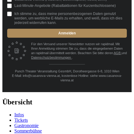
Last-Minute-Angebote (Rabattaktionen für Kurzentschlossene)
Ich stimme zu, dass meine personenbezogenen Daten genutzt
werden, um werbliche E-Mails zu erhalten, und weiß, dass ich dies
jederzeit widerrufen kann.
Anmelden
Für den Versand unserer Newsletter nutzen wir rapidmail. Mit
Ihrer Anmeldung stimmen Sie zu, dass die eingegebenen Daten
an rapidmail übermittelt werden. Beachten Sie bitte deren
AGB
und
Datenschutzbestimmungen
.
Punch Theater Veranstaltung GesmbH, Dorotheergasse 6-8, 1010 Wien
E-Mail: info@casanova-vienna.at, kostenlose Hotline: siehe www.casanova-
vienna.at
Übersicht
Infos
Tickets
Gastronomie
Sommerbühne