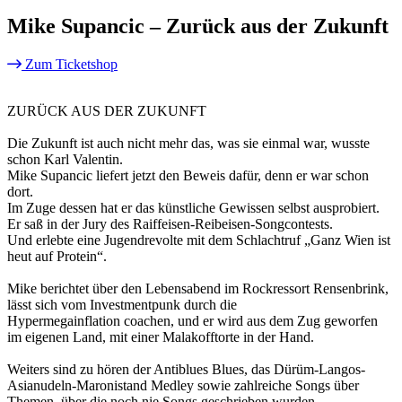
Mike Supancic – Zurück aus der Zukunft
Zum Ticketshop
ZURÜCK AUS DER ZUKUNFT
Die Zukunft ist auch nicht mehr das, was sie einmal war, wusste
schon Karl Valentin.
Mike Supancic liefert jetzt den Beweis dafür, denn er war schon
dort.
Im Zuge dessen hat er das künstliche Gewissen selbst ausprobiert.
Er saß in der Jury des Raiffeisen-Reibeisen-Songcontests.
Und erlebte eine Jugendrevolte mit dem Schlachtruf „Ganz Wien ist
heut auf Protein“.
Mike berichtet über den Lebensabend im Rockressort Rensenbrink,
lässt sich vom Investmentpunk durch die
Hypermegainflation coachen, und er wird aus dem Zug geworfen
im eigenen Land, mit einer Malakofftorte in der Hand.
Weiters sind zu hören der Antiblues Blues, das Dürüm-Langos-
Asianudeln-Maronistand Medley sowie zahlreiche Songs über
Themen, über die noch nie Songs geschrieben wurden.