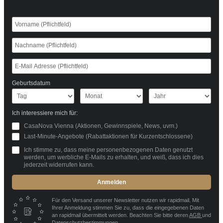
Geburtsdatum
Ich interessiere mich für:
CasaNova Vienna (Aktionen, Gewinnspiele, News, uvm.)
Last-Minute-Angebote (Rabattaktionen für Kurzentschlossene)
Ich stimme zu, dass meine personenbezogenen Daten genutzt
werden, um werbliche E-Mails zu erhalten, und weiß, dass ich dies
jederzeit widerrufen kann.
Anmelden
Für den Versand unserer Newsletter nutzen wir rapidmail. Mit
Ihrer Anmeldung stimmen Sie zu, dass die eingegebenen Daten
an rapidmail übermittelt werden. Beachten Sie bitte deren
AGB
und
Datenschutzbestimmungen
.