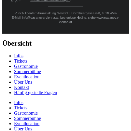
Punch Theater Veranstaltung GesmbH, Dorotheergasse 6-8, 1010 Wien
E-Mail: info@casanova-vienna.at, kostenlose Hotline: siehe www.casanova-
vienna.at
Übersicht
Infos
Tickets
Gastronomie
Sommerbühne
Eventlocation
Über Uns
Kontakt
Häufig gestellte Fragen
Infos
Tickets
Gastronomie
Sommerbühne
Eventlocation
Über Uns