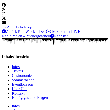
Zum Ticketshop
Zurück
Tom Walek – Der Ö3-Mikromann LIVE
Nadja Maleh – Zuckergoscherl
Nächster
Inhaltsübersicht
Infos
Tickets
Gastronomie
Sommerbühne
Eventlocation
Über Uns
Kontakt
Häufig gestellte Fragen
Infos