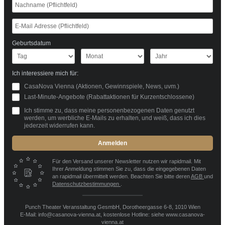
Geburtsdatum
Ich interessiere mich für:
CasaNova Vienna (Aktionen, Gewinnspiele, News, uvm.)
Last-Minute-Angebote (Rabattaktionen für Kurzentschlossene)
Ich stimme zu, dass meine personenbezogenen Daten genutzt
werden, um werbliche E-Mails zu erhalten, und weiß, dass ich dies
jederzeit widerrufen kann.
Anmelden
Für den Versand unserer Newsletter nutzen wir rapidmail. Mit
Ihrer Anmeldung stimmen Sie zu, dass die eingegebenen Daten
an rapidmail übermittelt werden. Beachten Sie bitte deren
AGB
und
Datenschutzbestimmungen
.
Punch Theater Veranstaltung GesmbH, Dorotheergasse 6-8, 1010 Wien
E-Mail: info@casanova-vienna.at, kostenlose Hotline: siehe www.casanova-
vienna.at