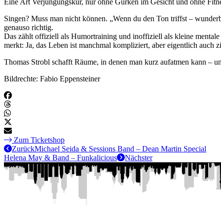
Eine Art Verjüngungskur, nur ohne Gurken im Gesicht und ohne Fitn
Singen? Muss man nicht können. „Wenn du den Ton triffst – wunderbar
genauso richtig.
Das zählt offiziell als Humortraining und inoffiziell als kleine men
merkt: Ja, das Leben ist manchmal kompliziert, aber eigentlich auch zi
Thomas Strobl schafft Räume, in denen man kurz aufatmen kann – und v
Bildrechte: Fabio Eppensteiner
Zum Ticketshop
Zurück
Michael Seida & Sessions Band – Dean Martin Special
Helena May & Band – Funkalicious
Nächster