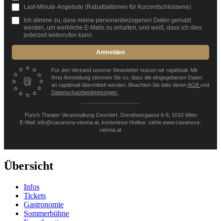
Last-Minute-Angebote (Rabattaktionen für Kurzentschlossene)
Ich stimme zu, dass meine personenbezogenen Daten genutzt
werden, um werbliche E-Mails zu erhalten, und weiß, dass ich dies
jederzeit widerrufen kann.
Anmelden
Für den Versand unserer Newsletter nutzen wir rapidmail. Mit
Ihrer Anmeldung stimmen Sie zu, dass die eingegebenen Daten
an rapidmail übermittelt werden. Beachten Sie bitte deren
AGB
und
Datenschutzbestimmungen
.
Punch Theater Veranstaltung GesmbH, Dorotheergasse 6-8, 1010 Wien
E-Mail: info@casanova-vienna.at, kostenlose Hotline: siehe www.casanova-
vienna.at
Übersicht
Infos
Tickets
Gastronomie
Sommerbühne