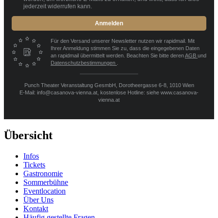
jederzeit widerrufen kann.
Anmelden
Für den Versand unserer Newsletter nutzen wir rapidmail. Mit
Ihrer Anmeldung stimmen Sie zu, dass die eingegebenen Daten
an rapidmail übermittelt werden. Beachten Sie bitte deren
AGB
und
Datenschutzbestimmungen
.
Punch Theater Veranstaltung GesmbH, Dorotheergasse 6-8, 1010 Wien
E-Mail: info@casanova-vienna.at, kostenlose Hotline: siehe www.casanova-
vienna.at
Übersicht
Infos
Tickets
Gastronomie
Sommerbühne
Eventlocation
Über Uns
Kontakt
Häufig gestellte Fragen