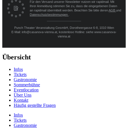
Für den Versand unserer Newsletter nutzen wir rapidmail. Mit
Ihrer Anmeldung stimmen Sie zu, dass die eingegebenen Daten
an rapidmail übermittelt werden. Beachten Sie bitte deren
AGB
und
Datenschutzbestimmungen
.
Punch Theater Veranstaltung GesmbH, Dorotheergasse 6-8, 1010 Wien
E-Mail: info@casanova-vienna.at, kostenlose Hotline: siehe www.casanova-
vienna.at
Übersicht
Infos
Tickets
Gastronomie
Sommerbühne
Eventlocation
Über Uns
Kontakt
Häufig gestellte Fragen
Infos
Tickets
Gastronomie