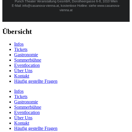
Punch Theater Veranstaltung GesmbH, Dorotheergasse 6-8, 1010 Wien
E-Mail: info@casanova-vienna.at, kostenlose Hotline: siehe www.casanova-
vienna.at
Übersicht
Infos
Tickets
Gastronomie
Sommerbühne
Eventlocation
Über Uns
Kontakt
Häufig gestellte Fragen
Infos
Tickets
Gastronomie
Sommerbühne
Eventlocation
Über Uns
Kontakt
Häufig gestellte Fragen