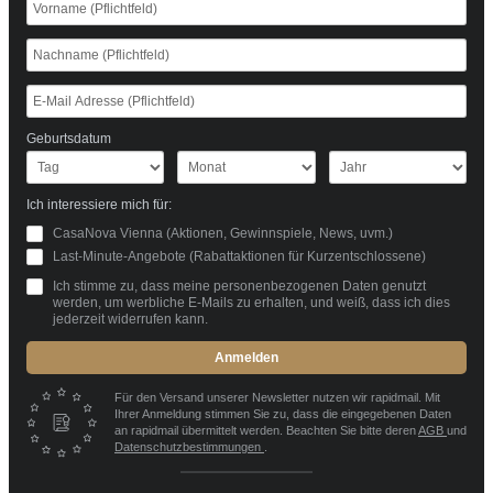
Geburtsdatum
Ich interessiere mich für:
CasaNova Vienna (Aktionen, Gewinnspiele, News, uvm.)
Last-Minute-Angebote (Rabattaktionen für Kurzentschlossene)
Ich stimme zu, dass meine personenbezogenen Daten genutzt
werden, um werbliche E-Mails zu erhalten, und weiß, dass ich dies
jederzeit widerrufen kann.
Anmelden
Für den Versand unserer Newsletter nutzen wir rapidmail. Mit
Ihrer Anmeldung stimmen Sie zu, dass die eingegebenen Daten
an rapidmail übermittelt werden. Beachten Sie bitte deren
AGB
und
Datenschutzbestimmungen
.