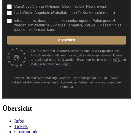
CasaNova Vienna (Aktionen, Gewinnspiele, News, uvm.)
Last-Minute-Angebote (Rabattaktionen für Kurzentschlossene)
Ich stimme zu, dass meine personenbezogenen Daten genutzt
werden, um werbliche E-Mails zu erhalten, und weiß, dass ich dies
jederzeit widerrufen kann.
Anmelden
Für den Versand unserer Newsletter nutzen wir rapidmail. Mit
Ihrer Anmeldung stimmen Sie zu, dass die eingegebenen Daten
an rapidmail übermittelt werden. Beachten Sie bitte deren
AGB
und
Datenschutzbestimmungen
.
Punch Theater Veranstaltung GesmbH, Dorotheergasse 6-8, 1010 Wien
E-Mail: info@casanova-vienna.at, kostenlose Hotline: siehe www.casanova-
vienna.at
Übersicht
Infos
Tickets
Gastronomie