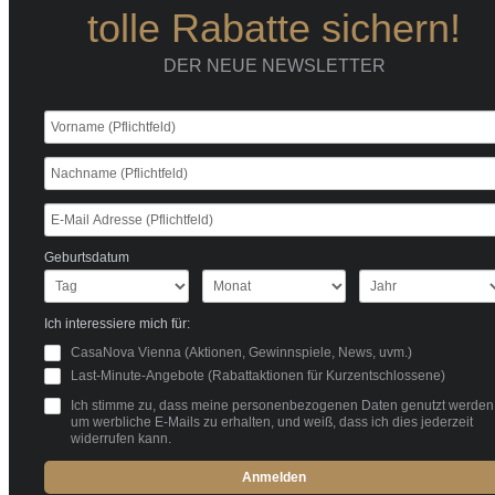
tolle Rabatte sichern!
DER NEUE NEWSLETTER
Geburtsdatum
Ich interessiere mich für:
CasaNova Vienna (Aktionen, Gewinnspiele, News, uvm.)
Last-Minute-Angebote (Rabattaktionen für Kurzentschlossene)
Ich stimme zu, dass meine personenbezogenen Daten genutzt werden
um werbliche E-Mails zu erhalten, und weiß, dass ich dies jederzeit
widerrufen kann.
Anmelden