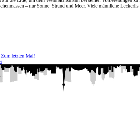
it auf die Erde, um dem Weihnachtsmann bei seinen Vorbereitungen zu 
chenmassen – nur Sonne, Strand und Meer. Viele männliche Leckerlis
 Zum letzten Mal!
r