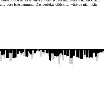
helfen. Doch heuer ist alles anders! Kugel und Keks machen Urlaub.
 und pure Entspannung. Das perfekte Glück … wäre da nicht Rita