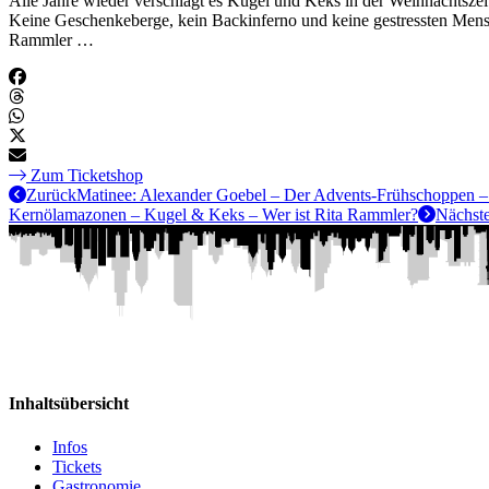
Alle Jahre wieder verschlägt es Kugel und Keks in der Weihnachtsze
Keine Geschenkeberge, kein Backinferno und keine gestressten Mens
Rammler …
Zum Ticketshop
Zurück
Matinee: Alexander Goebel – Der Advents-Frühschoppen –
Kernölamazonen – Kugel & Keks – Wer ist Rita Rammler?
Nächste
Inhaltsübersicht
Infos
Tickets
Gastronomie