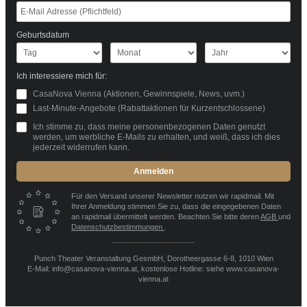
Geburtsdatum
Ich interessiere mich für:
CasaNova Vienna (Aktionen, Gewinnspiele, News, uvm.)
Last-Minute-Angebote (Rabattaktionen für Kurzentschlossene)
Ich stimme zu, dass meine personenbezogenen Daten genutzt
werden, um werbliche E-Mails zu erhalten, und weiß, dass ich dies
jederzeit widerrufen kann.
Anmelden
Für den Versand unserer Newsletter nutzen wir rapidmail. Mit
Ihrer Anmeldung stimmen Sie zu, dass die eingegebenen Daten
an rapidmail übermittelt werden. Beachten Sie bitte deren
AGB
und
Datenschutzbestimmungen
.
Punch Theater Veranstaltung GesmbH, Dorotheergasse 6-8, 1010 Wien
E-Mail: info@casanova-vienna.at, kostenlose Hotline: siehe www.casanova-
vienna.at