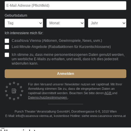
Geburtsdatum
Ich interessiere mich für:
CasaNova Vienna (Aktionen, Gewinnspiele, News, uvm.)
Last-Minute-Angebote (Rabattaktionen für Kurzentschlossene)
Ich stimme zu, dass meine personenbezogenen Daten genutzt werden,
um werbliche E-Mails zu erhalten, und weiß, dass ich dies jederzeit
widerrufen kann.
Anmelden
Für den Versand unserer Newsletter nutzen wir rapidmail. Mit Ihrer
Anmeldung stimmen Sie zu, dass die eingegebenen Daten an
rapidmail übermittelt werden. Beachten Sie bitte deren
AGB
und
Datenschutzbestimmungen
.
Punch Theater Veranstaltung GesmbH, Dorotheergasse 6-8, 1010 Wien
E-Mail: info@casanova-vienna.at, kostenlose Hotline: siehe www.casanova-vienna.at