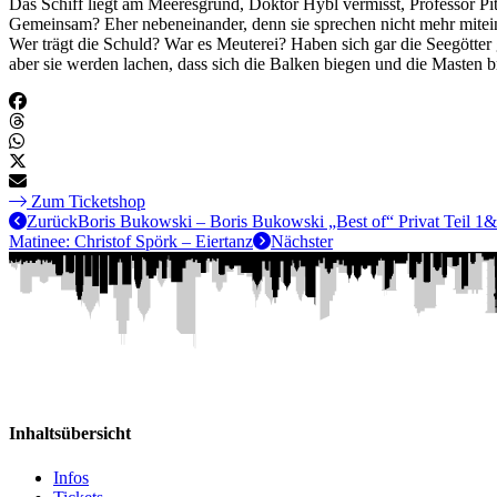
Das Schiff liegt am Meeresgrund, Doktor Hybl vermisst, Professor Pi
Gemeinsam? Eher nebeneinander, denn sie sprechen nicht mehr mitei
Wer trägt die Schuld? War es Meuterei? Haben sich gar die Seegötte
aber sie werden lachen, dass sich die Balken biegen und die Masten b
Zum Ticketshop
Zurück
Boris Bukowski – Boris Bukowski „Best of“ Privat Teil 1&2
Matinee: Christof Spörk – Eiertanz
Nächster
Inhaltsübersicht
Infos