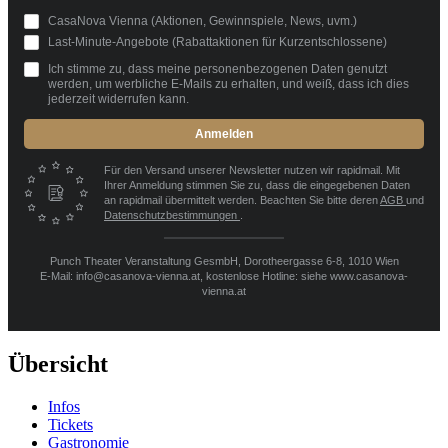
CasaNova Vienna (Aktionen, Gewinnspiele, News, uvm.)
Last-Minute-Angebote (Rabattaktionen für Kurzentschlossene)
Ich stimme zu, dass meine personenbezogenen Daten genutzt
werden, um werbliche E-Mails zu erhalten, und weiß, dass ich dies
jederzeit widerrufen kann.
Anmelden
Für den Versand unserer Newsletter nutzen wir rapidmail. Mit
Ihrer Anmeldung stimmen Sie zu, dass die eingegebenen Daten
an rapidmail übermittelt werden. Beachten Sie bitte deren
AGB
und
Datenschutzbestimmungen
.
Punch Theater Veranstaltung GesmbH, Dorotheergasse 6-8, 1010 Wien
E-Mail: info@casanova-vienna.at, kostenlose Hotline: siehe www.casanova-
vienna.at
Übersicht
Infos
Tickets
Gastronomie