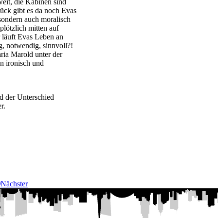
eit, die Kabinen sind
ück gibt es da noch Evas
 sondern auch moralisch
plötzlich mitten auf
r läuft Evas Leben an
g, notwendig, sinnvoll?!
ia Marold unter der
n ironisch und
d der Unterschied
r.
Nächster