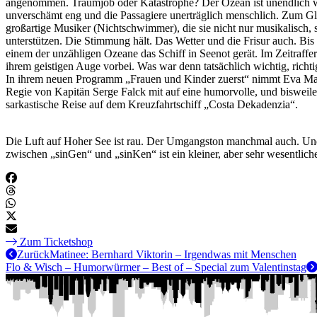
angenommen. Traumjob oder Katastrophe? Der Ozean ist unendlich w
unverschämt eng und die Passagiere unerträglich menschlich. Zum Gl
großartige Musiker (Nichtschwimmer), die sie nicht nur musikalisch,
unterstützen. Die Stimmung hält. Das Wetter und die Frisur auch. Bis 
einem der unzähligen Ozeane das Schiff in Seenot gerät. Im Zeitraffe
ihrem geistigen Auge vorbei. Was war denn tatsächlich wichtig, richti
In ihrem neuen Programm „Frauen und Kinder zuerst“ nimmt Eva Mar
Regie von Kapitän Serge Falck mit auf eine humorvolle, und bisweile
sarkastische Reise auf dem Kreuzfahrtschiff „Costa Dekadenzia“.
Die Luft auf Hoher See ist rau. Der Umgangston manchmal auch. Un
zwischen „sinGen“ und „sinKen“ ist ein kleiner, aber sehr wesentliche
Zum Ticketshop
Zurück
Matinee: Bernhard Viktorin – Irgendwas mit Menschen
Flo & Wisch – Humorwürmer – Best of – Special zum Valentinstag