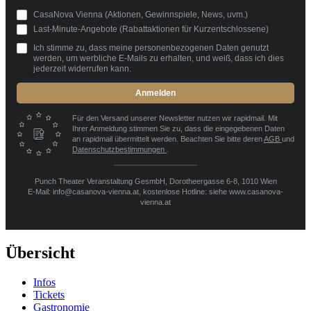
CasaNova Vienna (Aktionen, Gewinnspiele, News, uvm.)
Last-Minute-Angebote (Rabattaktionen für Kurzentschlossene)
Ich stimme zu, dass meine personenbezogenen Daten genutzt
werden, um werbliche E-Mails zu erhalten, und weiß, dass ich dies
jederzeit widerrufen kann.
Anmelden
Für den Versand unserer Newsletter nutzen wir rapidmail. Mit
Ihrer Anmeldung stimmen Sie zu, dass die eingegebenen Daten
an rapidmail übermittelt werden. Beachten Sie bitte deren
AGB
und
Datenschutzbestimmungen
.
Punch Theater Veranstaltung GesmbH, Dorotheergasse 6-8, 1010 Wien
E-Mail: info@casanova-vienna.at, kostenlose Hotline: siehe www.casanova-
vienna.at
Übersicht
Infos
Tickets
Gastronomie