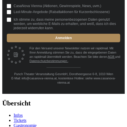
CasaNova Vienna (Aktionen, Gewinnspiele, News, uvm.)
Last-Minute-Angebote (Rabattaktionen für Kurzentschlossene)
Ich stimme zu, dass meine personenbezogenen Daten genutzt
werden, um werbliche E-Mails zu erhalten, und weiß, dass ich dies
jederzeit widerrufen kann.
Anmelden
Für den Versand unserer Newsletter nutzen wir rapidmail. Mit
Ihrer Anmeldung stimmen Sie zu, dass die eingegebenen Daten
an rapidmail übermittelt werden. Beachten Sie bitte deren
AGB
und
Datenschutzbestimmungen
.
Punch Theater Veranstaltung GesmbH, Dorotheergasse 6-8, 1010 Wien
E-Mail: info@casanova-vienna.at, kostenlose Hotline: siehe www.casanova-
vienna.at
Übersicht
Infos
Tickets
Gastronomie