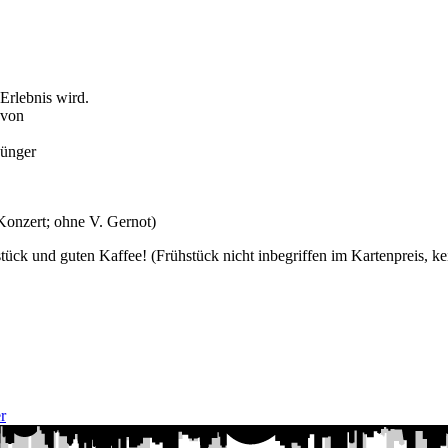
rlebnis wird.
r von
jünger
Konzert; ohne V. Gernot)
stück und guten Kaffee! (Frühstück nicht inbegriffen im Kartenpreis, k
r