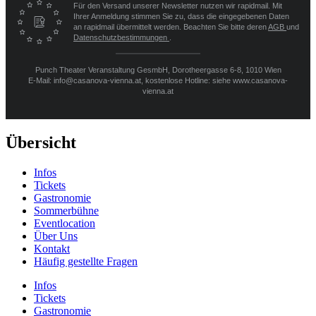
Für den Versand unserer Newsletter nutzen wir rapidmail. Mit
Ihrer Anmeldung stimmen Sie zu, dass die eingegebenen Daten
an rapidmail übermittelt werden. Beachten Sie bitte deren
AGB
und
Datenschutzbestimmungen
.
Punch Theater Veranstaltung GesmbH, Dorotheergasse 6-8, 1010 Wien
E-Mail: info@casanova-vienna.at, kostenlose Hotline: siehe www.casanova-
vienna.at
Übersicht
Infos
Tickets
Gastronomie
Sommerbühne
Eventlocation
Über Uns
Kontakt
Häufig gestellte Fragen
Infos
Tickets
Gastronomie