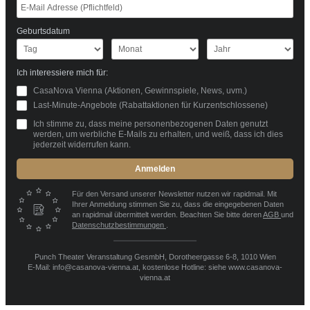
Geburtsdatum
Ich interessiere mich für:
CasaNova Vienna (Aktionen, Gewinnspiele, News, uvm.)
Last-Minute-Angebote (Rabattaktionen für Kurzentschlossene)
Ich stimme zu, dass meine personenbezogenen Daten genutzt
werden, um werbliche E-Mails zu erhalten, und weiß, dass ich dies
jederzeit widerrufen kann.
Anmelden
Für den Versand unserer Newsletter nutzen wir rapidmail. Mit
Ihrer Anmeldung stimmen Sie zu, dass die eingegebenen Daten
an rapidmail übermittelt werden. Beachten Sie bitte deren
AGB
und
Datenschutzbestimmungen
.
Punch Theater Veranstaltung GesmbH, Dorotheergasse 6-8, 1010 Wien
E-Mail: info@casanova-vienna.at, kostenlose Hotline: siehe www.casanova-
vienna.at