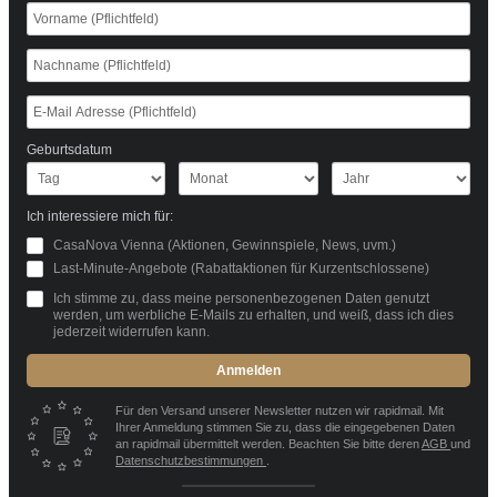
Geburtsdatum
Ich interessiere mich für:
CasaNova Vienna (Aktionen, Gewinnspiele, News, uvm.)
Last-Minute-Angebote (Rabattaktionen für Kurzentschlossene)
Ich stimme zu, dass meine personenbezogenen Daten genutzt
werden, um werbliche E-Mails zu erhalten, und weiß, dass ich dies
jederzeit widerrufen kann.
Anmelden
Für den Versand unserer Newsletter nutzen wir rapidmail. Mit
Ihrer Anmeldung stimmen Sie zu, dass die eingegebenen Daten
an rapidmail übermittelt werden. Beachten Sie bitte deren
AGB
und
Datenschutzbestimmungen
.