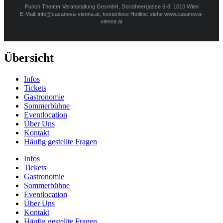
Punch Theater Veranstaltung GesmbH, Dorotheergasse 6-8, 1010 Wien
E-Mail: info@casanova-vienna.at, kostenlose Hotline: siehe www.casanova-
vienna.at
Übersicht
Infos
Tickets
Gastronomie
Sommerbühne
Eventlocation
Über Uns
Kontakt
Häufig gestellte Fragen
Infos
Tickets
Gastronomie
Sommerbühne
Eventlocation
Über Uns
Kontakt
Häufig gestellte Fragen