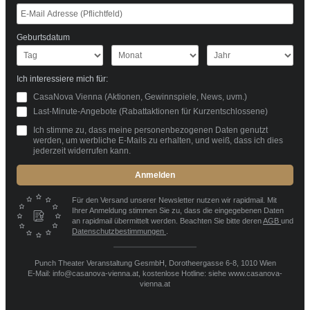
Geburtsdatum
Ich interessiere mich für:
CasaNova Vienna (Aktionen, Gewinnspiele, News, uvm.)
Last-Minute-Angebote (Rabattaktionen für Kurzentschlossene)
Ich stimme zu, dass meine personenbezogenen Daten genutzt
werden, um werbliche E-Mails zu erhalten, und weiß, dass ich dies
jederzeit widerrufen kann.
Anmelden
Für den Versand unserer Newsletter nutzen wir rapidmail. Mit
Ihrer Anmeldung stimmen Sie zu, dass die eingegebenen Daten
an rapidmail übermittelt werden. Beachten Sie bitte deren
AGB
und
Datenschutzbestimmungen
.
Punch Theater Veranstaltung GesmbH, Dorotheergasse 6-8, 1010 Wien
E-Mail: info@casanova-vienna.at, kostenlose Hotline: siehe www.casanova-
vienna.at