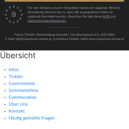
Für den Versand unserer Newsletter nutzen wir rapidmail. Mit Ihrer
Anmeldung stimmen Sie zu, dass die eingegebenen Daten an
rapidmail übermittelt werden. Beachten Sie bitte deren
AGB
und
Datenschutzbestimmungen
.
Punch Theater Veranstaltung GesmbH, Dorotheergasse 6-8, 1010 Wien
E-Mail: info@casanova-vienna.at, kostenlose Hotline: siehe www.casanova-vienna.at
Übersicht
Infos
Tickets
Gastronomie
Sommerbühne
Eventlocation
Über Uns
Kontakt
Häufig gestellte Fragen