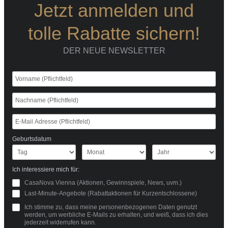
Jetzt anmelden und
tolle Rabatte sichern!
DER NEUE NEWSLETTER
Geburtsdatum
Ich interessiere mich für:
CasaNova Vienna (Aktionen, Gewinnspiele, News, uvm.)
Last-Minute-Angebote (Rabattaktionen für Kurzentschlossene)
Ich stimme zu, dass meine personenbezogenen Daten genutzt
werden, um werbliche E-Mails zu erhalten, und weiß, dass ich dies
jederzeit widerrufen kann.