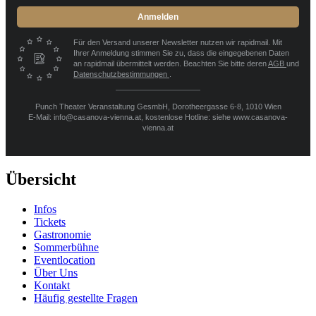
Anmelden
Für den Versand unserer Newsletter nutzen wir rapidmail. Mit
Ihrer Anmeldung stimmen Sie zu, dass die eingegebenen Daten
an rapidmail übermittelt werden. Beachten Sie bitte deren
AGB
und
Datenschutzbestimmungen
.
Punch Theater Veranstaltung GesmbH, Dorotheergasse 6-8, 1010 Wien
E-Mail: info@casanova-vienna.at, kostenlose Hotline: siehe www.casanova-
vienna.at
Übersicht
Infos
Tickets
Gastronomie
Sommerbühne
Eventlocation
Über Uns
Kontakt
Häufig gestellte Fragen