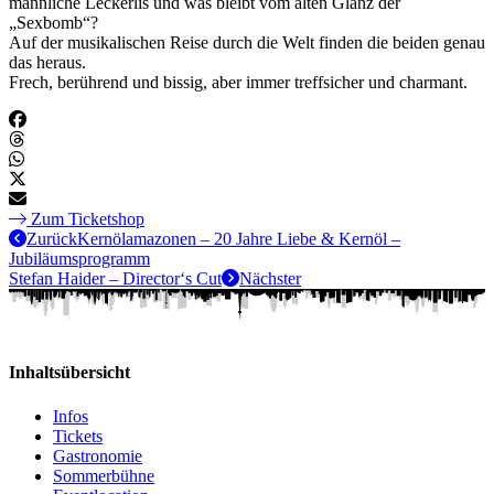
männliche Leckerlis und was bleibt vom alten Glanz der
„Sexbomb“?
Auf der musikalischen Reise durch die Welt finden die beiden genau
das heraus.
Frech, berührend und bissig, aber immer treffsicher und charmant.
Zum Ticketshop
Zurück
Kernölamazonen – 20 Jahre Liebe & Kernöl –
Jubiläumsprogramm
Stefan Haider – Director‘s Cut
Nächster
Inhaltsübersicht
Infos
Tickets
Gastronomie
Sommerbühne