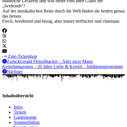
männliche Leckerlis und was bleibt vom alten Glanz der
„Sexbomb“?
Auf der musikalischen Reise durch die Welt finden die beiden genau
das heraus.
Frech, berührend und bissig, aber immer treffsicher und charmant.
Zum Ticketshop
Zurück
Gerald Fleischhacker – Alter nicer Mann
Kernölamazonen – 20 Jahre Liebe & Kernöl – Jubiläumsprogramm
Nächster
Inhaltsübersicht
Infos
Tickets
Gastronomie
Sommerbühne