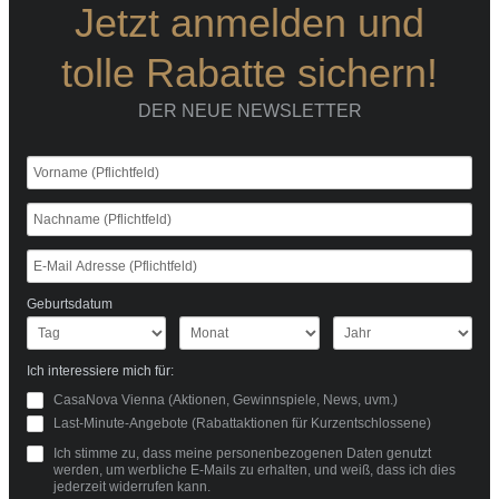
Jetzt anmelden und
tolle Rabatte sichern!
DER NEUE NEWSLETTER
Geburtsdatum
Ich interessiere mich für:
CasaNova Vienna (Aktionen, Gewinnspiele, News, uvm.)
Last-Minute-Angebote (Rabattaktionen für Kurzentschlossene)
Ich stimme zu, dass meine personenbezogenen Daten genutzt
werden, um werbliche E-Mails zu erhalten, und weiß, dass ich dies
jederzeit widerrufen kann.