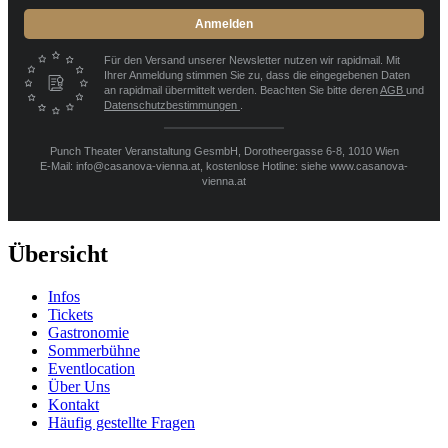
Anmelden
Für den Versand unserer Newsletter nutzen wir rapidmail. Mit
Ihrer Anmeldung stimmen Sie zu, dass die eingegebenen Daten
an rapidmail übermittelt werden. Beachten Sie bitte deren
AGB
und
Datenschutzbestimmungen
.
Punch Theater Veranstaltung GesmbH, Dorotheergasse 6-8, 1010 Wien
E-Mail: info@casanova-vienna.at, kostenlose Hotline: siehe www.casanova-
vienna.at
Übersicht
Infos
Tickets
Gastronomie
Sommerbühne
Eventlocation
Über Uns
Kontakt
Häufig gestellte Fragen